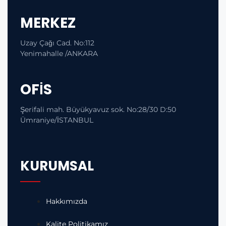
MERKEZ
Uzay Çağı Cad. No:112
Yenimahalle /ANKARA
OFİS
Şerifali mah. Büyükyavuz sok. No:28/30 D:50
Ümraniye/İSTANBUL
KURUMSAL
Hakkımızda
Kalite Politikamız